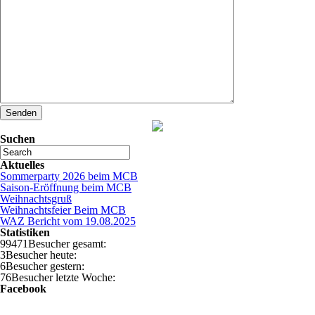
Suchen
Aktuelles
Sommerparty 2026 beim MCB
Saison-Eröffnung beim MCB
Weihnachtsgruß
Weihnachtsfeier Beim MCB
WAZ Bericht vom 19.08.2025
Statistiken
99471
Besucher gesamt:
3
Besucher heute:
6
Besucher gestern:
76
Besucher letzte Woche:
Facebook