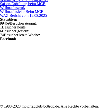
Saison-Eröffnung beim MCB
Weihnachtsgruß
Weihnachtsfeier Beim MCB
WAZ Bericht vom 19.08.2025
Statistiken
99469
Besucher gesamt:
1
Besucher heute:
6
Besucher gestern:
74
Besucher letzte Woche:
Facebook
© 1980-2023 motorradclub-bottrop.de. Alle Rechte vorbehalten.